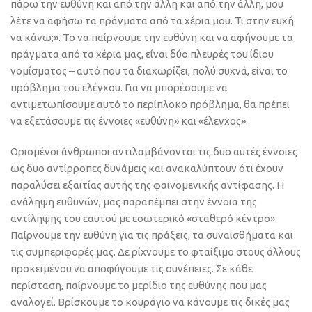
πάρω την ευθύνη και από την άλλη και από την άλλη, μου
λέτε να αφήσω τα πράγματα από τα χέρια μου. Τι στην ευχή
να κάνω;». Το να παίρνουμε την ευθύνη και να αφήνουμε τα
πράγματα από τα χέρια μας, είναι δύο πλευρές του ίδιου
νομίσματος – αυτό που τα διαχωρίζει, πολύ συχνά, είναι το
πρόβλημα του ελέγχου. Για να μπορέσουμε να
αντιμετωπίσουμε αυτό το περίπλοκο πρόβλημα, θα πρέπει
να εξετάσουμε τις έννοιες «ευθύνη» και «έλεγχος».
Ορισμένοι άνθρωποι αντιλαμβάνονται τις δυο αυτές έννοιες
ως δυο αντίρροπες δυνάμεις και ανακαλύπτουν ότι έχουν
παραλύσει εξαιτίας αυτής της φαινομενικής αντίφασης. Η
ανάληψη ευθυνών, μας παραπέμπει στην έννοια της
αντίληψης του εαυτού με εσωτερικό «σταθερό κέντρο».
Παίρνουμε την ευθύνη για τις πράξεις, τα συναισθήματα και
τις συμπεριφορές μας. Δε ρίχνουμε το φταίξιμο στους άλλους
προκειμένου να αποφύγουμε τις συνέπειες. Σε κάθε
περίσταση, παίρνουμε το μερίδιο της ευθύνης που μας
αναλογεί. Βρίσκουμε το κουράγιο να κάνουμε τις δικές μας