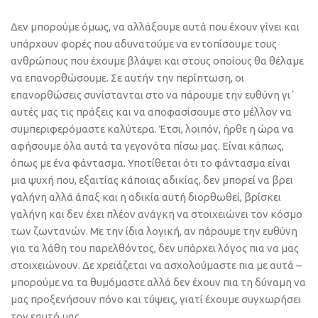
Δεν μπορούμε όμως, να αλλάξουμε αυτά που έχουν γίνει και
υπάρχουν φορές που αδυνατούμε να εντοπίσουμε τους
ανθρώπους που έχουμε βλάψει και στους οποίους θα θέλαμε
να επανορθώσουμε. Σε αυτήν την περίπτωση, οι
επανορθώσεις συνίστανται στο να πάρουμε την ευθύνη γι΄
αυτές μας τις πράξεις και να αποφασίσουμε στο μέλλον να
συμπεριφερόμαστε καλύτερα. Έτσι, λοιπόν, ήρθε η ώρα να
αφήσουμε όλα αυτά τα γεγονότα πίσω μας. Είναι κάπως,
όπως με ένα φάντασμα. Υποτίθεται ότι το φάντασμα είναι
μια ψυχή που, εξαιτίας κάποιας αδικίας, δεν μπορεί να βρει
γαλήνη αλλά άπαξ και η αδικία αυτή διορθωθεί, βρίσκει
γαλήνη και δεν έχει πλέον ανάγκη να στοιχειώνει τον κόσμο
των ζωντανών. Με την ίδια λογική, αν πάρουμε την ευθύνη
για τα λάθη του παρελθόντος, δεν υπάρχει λόγος πια να μας
στοιχειώνουν. Δε χρειάζεται να ασχολούμαστε πια με αυτά –
μπορούμε να τα θυμόμαστε αλλά δεν έχουν πια τη δύναμη να
μας προξενήσουν πόνο και τύψεις, γιατί έχουμε συγχωρήσει
τον εαυτό μας.