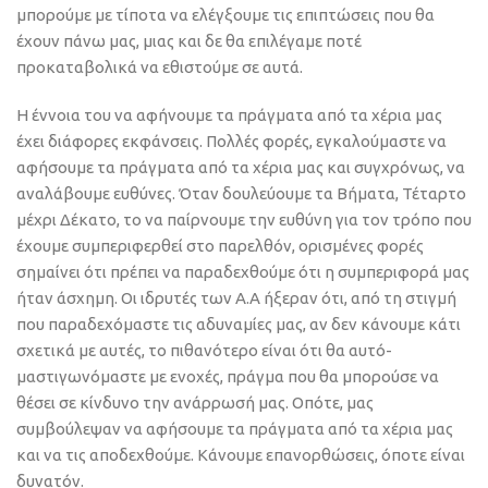
μπορούμε με τίποτα να ελέγξουμε τις επιπτώσεις που θα
έχουν πάνω μας, μιας και δε θα επιλέγαμε ποτέ
προκαταβολικά να εθιστούμε σε αυτά.
Η έννοια του να αφήνουμε τα πράγματα από τα χέρια μας
έχει διάφορες εκφάνσεις. Πολλές φορές, εγκαλούμαστε να
αφήσουμε τα πράγματα από τα χέρια μας και συγχρόνως, να
αναλάβουμε ευθύνες. Όταν δουλεύουμε τα Βήματα, Τέταρτο
μέχρι Δέκατο, το να παίρνουμε την ευθύνη για τον τρόπο που
έχουμε συμπεριφερθεί στο παρελθόν, ορισμένες φορές
σημαίνει ότι πρέπει να παραδεχθούμε ότι η συμπεριφορά μας
ήταν άσχημη. Οι ιδρυτές των Α.Α ήξεραν ότι, από τη στιγμή
που παραδεχόμαστε τις αδυναμίες μας, αν δεν κάνουμε κάτι
σχετικά με αυτές, το πιθανότερο είναι ότι θα αυτό-
μαστιγωνόμαστε με ενοχές, πράγμα που θα μπορούσε να
θέσει σε κίνδυνο την ανάρρωσή μας. Οπότε, μας
συμβούλεψαν να αφήσουμε τα πράγματα από τα χέρια μας
και να τις αποδεχθούμε. Κάνουμε επανορθώσεις, όποτε είναι
δυνατόν.