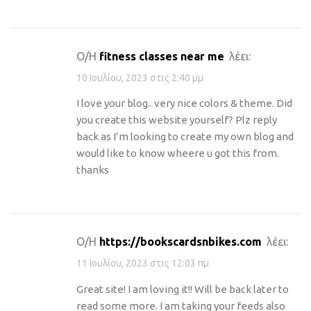
Ο/Η
fitness classes near me
λέει:
10 Ιουλίου, 2023 στις 2:40 μμ
I love your blog.. very nice colors & theme. Did
you create this website yourself? Plz reply
back as I’m looking to create my own blog and
would like to know wheere u got this from.
thanks
Ο/Η
https://bookscardsnbikes.com
λέει:
11 Ιουλίου, 2023 στις 12:03 πμ
Great site! I am loving it!! Will be back later to
read some more. I am taking your feeds also