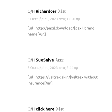
Ο/Η
Richardcer
λέει:
5 Οκτωβρίου, 2023 στις 12:58 πμ
[url=http://paxil.download/]paxil brand
name[/url]
Ο/Η
SueSnive
λέει:
5 Οκτωβρίου, 2023 στις 8:44 πμ
[url=https://valtrex.skin/]valtrex without
insurance[/url]
Ο/Η
click here
λέει: