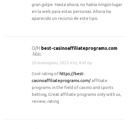
gran golpe. Hasta ahora, no había ningún lugar
en la web para estas personas. Ahora ha
aparecido un recurso de este tipo.
Ο/Η
best-casinoaffiliateprograms.com
λέει:
20 Ιανουαρίου, 2023 στις 4:45 πμ
Cool rating of
https://best-
casinoaffiliateprograms.com/
affiliate
programs in the field of casino and sports
betting, Great affiliate programs only with us,
review, rating