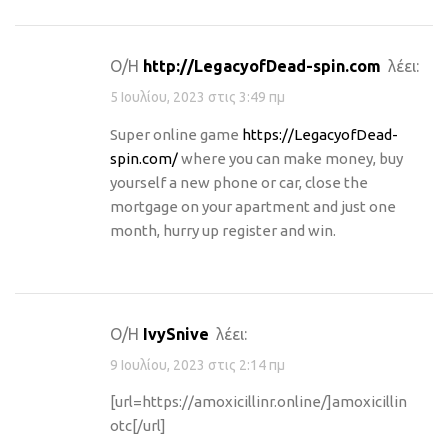
Ο/Η
http://LegacyofDead-spin.com
λέει:
5 Ιουλίου, 2023 στις 3:49 πμ
Super online game
https://LegacyofDead-
spin.com/
where you can make money, buy
yourself a new phone or car, close the
mortgage on your apartment and just one
month, hurry up register and win.
Ο/Η
IvySnive
λέει:
9 Ιουλίου, 2023 στις 2:14 πμ
[url=https://amoxicillinr.online/]amoxicillin
otc[/url]