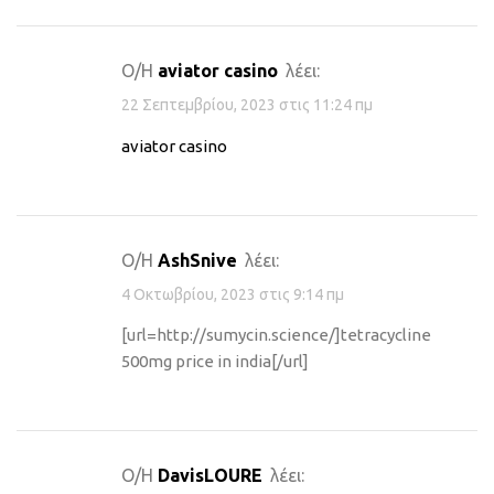
Ο/Η
aviator casino
λέει:
22 Σεπτεμβρίου, 2023 στις 11:24 πμ
aviator casino
Ο/Η
AshSnive
λέει:
4 Οκτωβρίου, 2023 στις 9:14 πμ
[url=http://sumycin.science/]tetracycline
500mg price in india[/url]
Ο/Η
DavisLOURE
λέει: