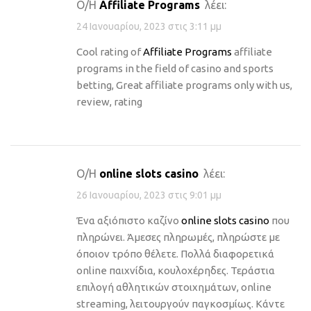
Ο/Η
Affiliate Programs
λέει:
24 Ιανουαρίου, 2023 στις 3:11 μμ
Cool rating of
Affiliate Programs
affiliate
programs in the field of casino and sports
betting, Great affiliate programs only with us,
review, rating
Ο/Η
online slots casino
λέει:
26 Ιανουαρίου, 2023 στις 9:01 μμ
Ένα αξιόπιστο καζίνο
online slots casino
που
πληρώνει. Άμεσες πληρωμές, πληρώστε με
όποιον τρόπο θέλετε. Πολλά διαφορετικά
online παιχνίδια, κουλοχέρηδες. Τεράστια
επιλογή αθλητικών στοιχημάτων, online
streaming, λειτουργούν παγκοσμίως. Κάντε