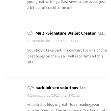
your great writings. Past several posts are just
a bit out of track! come on!
Ο/Η
Multi-Signature Wallet Creator
λέει:
25 Αυγούστου, 2023 στις 1:41 μμ
You should take part in a contest for one of the
best blogs on the web. I will recommend this
site!
Ο/Η
backlink seo solutions
λέει:
8 Σεπτεμβρίου, 2023 στις 1:02 μμ
whoah this blog is great i love reading your
articles. Keep up the great work! You know, lots