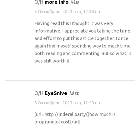
Ο/Η
more info
λέει:
5 Οκτωβρίου, 2023 στις 12:38 πμ
Having read this I thought it was very
informative. I appreciate you taking the time
and effort to put this article together. I once
again find myself spending way to much time
both reading and commenting. But so what, it
was still worth it!
Ο/Η
EyeSnive
λέει:
5 Οκτωβρίου, 2023 στις 12:50 πμ
[url=http://inderal.party/]how much is
propranolol cost[/url]