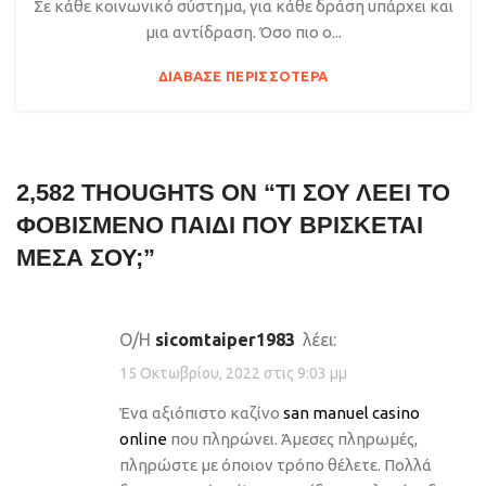
Σε κάθε κοινωνικό σύστημα, για κάθε δράση υπάρχει και
μια αντίδραση. Όσο πιο ο...
ΔΙΆΒΑΣΕ ΠΕΡΙΣΣΌΤΕΡΑ
2,582 THOUGHTS ON “
ΤΙ ΣΟΥ ΛΈΕΙ ΤΟ
ΦΟΒΙΣΜΈΝΟ ΠΑΙΔΊ ΠΟΥ ΒΡΊΣΚΕΤΑΙ
ΜΈΣΑ ΣΟΥ;
”
Ο/Η
sicomtaiper1983
λέει:
15 Οκτωβρίου, 2022 στις 9:03 μμ
Ένα αξιόπιστο καζίνο
san manuel casino
online
που πληρώνει. Άμεσες πληρωμές,
πληρώστε με όποιον τρόπο θέλετε. Πολλά