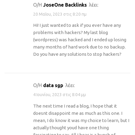
Ο/Η
JoseOne Backlinks
λέει:
20 Μαΐου, 2023 στις 8:20 πμ
Hi! I just wanted to ask if you ever have any
problems with hackers? My last blog
(wordpress) was hacked and I ended up losing
many months of hard work due to no backup.
Do you have any solutions to stop hackers?
Ο/Η
data sgp
λέει:
4 Ιουνίου, 2023 στις 8:04 μμ
The next time I read a blog, I hope that it
doesnt disappoint me as much as this one. I
mean, I do know it was my choice to learn, but I
actually thought youd have one thing
fascinating to say. All I hear is a bunch of