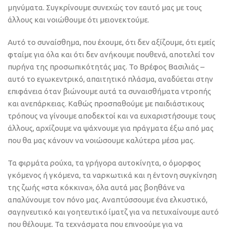
μηνύματα. Συγκρίνουμε συνεχώς τον εαυτό μας με τους
άλλους και νοιώθουμε ότι μειονεκτούμε.
Αυτό το συναίσθημα, που έχουμε, ότι δεν αξίζουμε, ότι εμείς
φταίμε για όλα και ότι δεν ανήκουμε πουθενά, αποτελεί τον
πυρήνα της προσωπικότητάς μας. Το Βρέφος Βασιλιάς –
αυτό το εγωκεντρικό, απαιτητικό πλάσμα, αναδύεται στην
επιφάνεια όταν βιώνουμε αυτά τα συναισθήματα ντροπής
και ανεπάρκειας. Καθώς προσπαθούμε με παιδιάστικους
τρόπους να γίνουμε αποδεκτοί και να ευχαριστήσουμε τους
άλλους, αρχίζουμε να ψάχνουμε για πράγματα έξω από μας
που θα μας κάνουν να νοιώσουμε καλύτερα μέσα μας.
Τα φιρμάτα ρούχα, τα γρήγορα αυτοκίνητα, ο όμορφος
γκόμενος ή γκόμενα, τα ναρκωτικά και η έντονη συγκίνηση
της ζωής «στα κόκκινα», όλα αυτά μας βοηθάνε να
απαλύνουμε τον πόνο μας. Αναπτύσσουμε ένα ελκυστικό,
σαγηνευτικό και γοητευτικό ίματζ για να πετυχαίνουμε αυτό
που θέλουμε. Τα τεχνάσματα που επινοούμε για να