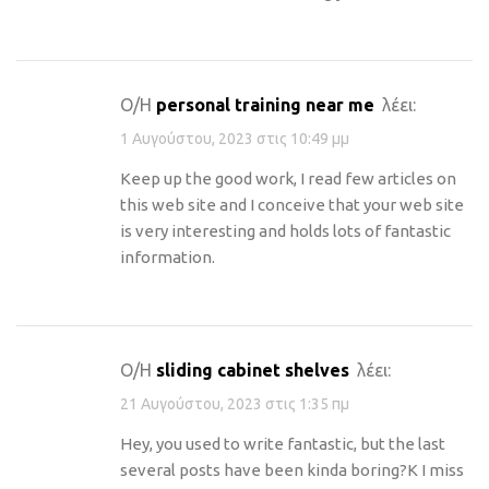
Ο/Η
personal training near me
λέει:
1 Αυγούστου, 2023 στις 10:49 μμ
Keep up the good work, I read few articles on
this web site and I conceive that your web site
is very interesting and holds lots of fantastic
information.
Ο/Η
sliding cabinet shelves
λέει:
21 Αυγούστου, 2023 στις 1:35 πμ
Hey, you used to write fantastic, but the last
several posts have been kinda boring?K I miss