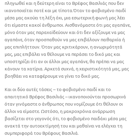
πληγωθεί και η δεύτερη είναι το Βρέφος Βασιλιάς που δεν
ικανοποιείται ποτέ και με τίποτα.Όταν το φοβισμένο παιδί
μέσα μας ακούει τη λέξη όχι, μια εσωτερική φωνή μας λέει
ότι είμαστε κακοί άνθρωποι. Αισθανόμαστε ότι μας αγαπάνε,
μόνο όταν μας παραχαϊδεύουν και ότι δεν αξίζουμε να μας
αγαπάνε, όταν προσπαθούν να μας επιβάλουν πειθαρχία ή
μας επιπλήττουν. Όταν μας κριτικάρουν, η ανωριμότητά
μας, μας επιβάλει να θέλουμε να περάσει το δικό μας και
υποστηρίζει ότι αν οι άλλοι μας αγαπάνε, θα πρέπει να μας
κάνουν τα χατίρια. Αρκετά συχνά, η χειριστικότητά μας, μας
βοηθάει να καταφέρουμε να γίνει το δικό μας.
Και οι δύο αυτές τάσεις – το φοβισμένο παιδί και το
απαιτητικό Βρέφος Βασιλιάς – ικανοποιούνται προσωρινά
όταν γινόμαστε ο άνθρωπος που νομίζουμε ότι θέλουν οι
άλλοι να είμαστε. Ωστόσο, η μακροχρόνια ανάρρωση
βασίζεται στο γεγονός ότι, το φοβισμένο παιδάκι μέσα μας
ανακτά την αυτοεκτίμησή του και μαθαίνει να ελέγχει τη
συμπεριφορά του Βρέφους Βασιλιά.