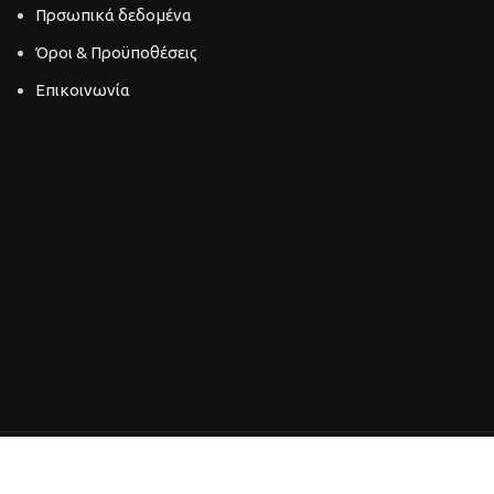
Πρσωπικά δεδομένα
Όροι & Προϋποθέσεις
Επικοινωνία
DEVELOPED BY
PYLARINOS ADVERTISING